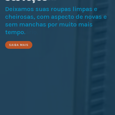
Antes de ligar a máquina, entenda
Seguimos atualizados e atentos,
Deixamos suas roupas limpas e
que o processo vai desde a
tratando nossos clientes e suas
cheirosas, com aspecto de novas e
separação das peças até a
roupas com todo o cuidado
sem manchas por muito mais
secagem.
necessário.
tempo.
SAIBA MAIS
SAIBA MAIS
SAIBA MAIS